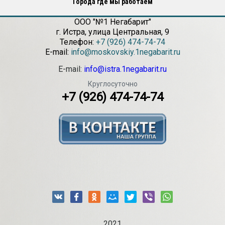
Города где мы работаем
ООО "№1 Негабарит"
г.
Истра
,
улица Центральная, 9
Телефон:
+7 (926) 474-74-74
E-mail:
info@moskovskiy.1negabarit.ru
E-mail:
info@istra.1negabarit.ru
Круглосуточно
+7 (926) 474-74-74
2021